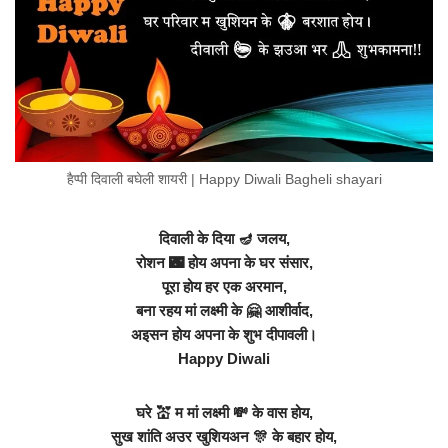
हैप्पी दिवाली बघेली शायरी | Happy Diwali Bagheli shayari
दिवाली के दिया 🪔 जलय,
रोशन 🌃 होय अपना के घर संसार,
पूरा होय हर एक अरमान,
बना रहय मां लक्ष्मी के 🤗 आशीर्वाद,
अइसन होय अपना के शुभ दीपावली।
Happy Diwali
घरे 💒 म मां लक्ष्मी 💸 के वास होय,
सुख शांति अउर खुशियअन 🎊 के बहार होय,