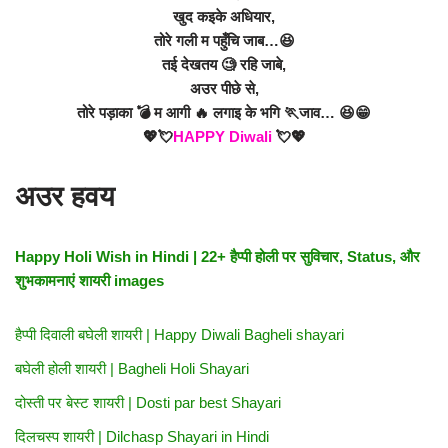
खुद कइके अधियार,
तोरे गली म पहुँचि जाब…😆
तई देखतय 🧐 रहि जाबे,
अउर पीछे से,
तोरे पड़ाका 💣 म आगी 🔥 लगाइ के भगि 🏃जाव… 😆😁
💖💘
HAPPY Diwali
💘💖
अउर हवय
Happy Holi Wish in Hindi | 22+ हैप्पी होली पर सुविचार, Status, और
शुभकामनाएं शायरी images
हैप्पी दिवाली बघेली शायरी | Happy Diwali Bagheli shayari
बघेली होली शायरी | Bagheli Holi Shayari
दोस्ती पर बेस्ट शायरी | Dosti par best Shayari
दिलचस्प शायरी | Dilchasp Shayari in Hindi