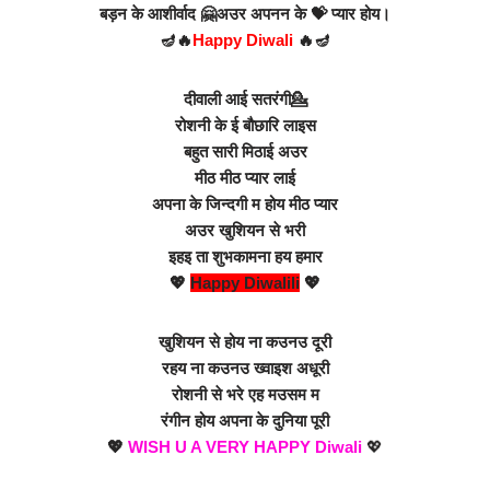
बड़न के आशीर्वाद 🤗अउर अपनन के 💝 प्यार होय।
🪔🔥
Happy Diwali
🔥🪔
दीवाली आई सतरंगी💁
रोशनी के ई बौछारि लाइस
बहुत सारी मिठाई अउर
मीठ मीठ प्यार लाई
अपना के जिन्दगी म होय मीठ प्यार
अउर खुशियन से भरी
इहइ ता शुभकामना हय हमार
💖
Happy Diwalili
💖
खुशियन से होय ना कउनउ दूरी
रहय ना
कउनउ
ख्वाइश अधूरी
रोशनी से भरे एह मउसम म
रंगीन होय अपना के दुनिया पूरी
💖
WISH U A VERY HAPPY Diwali
💖