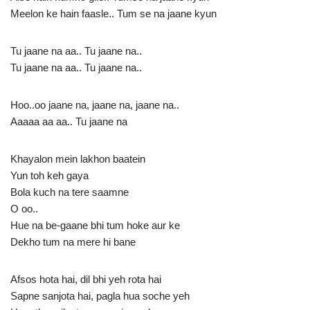
Meelon ke hain faasle.. Tum se na jaane kyun
Tu jaane na aa.. Tu jaane na..
Tu jaane na aa.. Tu jaane na..
Hoo..oo jaane na, jaane na, jaane na..
Aaaaa aa aa.. Tu jaane na
Khayalon mein lakhon baatein
Yun toh keh gaya
Bola kuch na tere saamne
O oo..
Hue na be-gaane bhi tum hoke aur ke
Dekho tum na mere hi bane
Afsos hota hai, dil bhi yeh rota hai
Sapne sanjota hai, pagla hua soche yeh