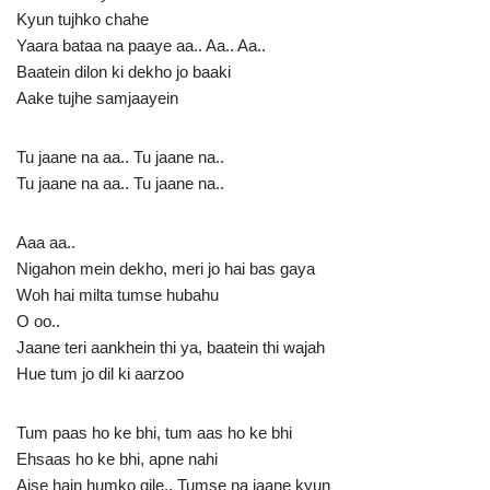
Kyun tujhko chahe
Yaara bataa na paaye aa.. Aa.. Aa..
Baatein dilon ki dekho jo baaki
Aake tujhe samjaayein
Tu jaane na aa.. Tu jaane na..
Tu jaane na aa.. Tu jaane na..
Aaa aa..
Nigahon mein dekho, meri jo hai bas gaya
Woh hai milta tumse hubahu
O oo..
Jaane teri aankhein thi ya, baatein thi wajah
Hue tum jo dil ki aarzoo
Tum paas ho ke bhi, tum aas ho ke bhi
Ehsaas ho ke bhi, apne nahi
Aise hain humko gile.. Tumse na jaane kyun