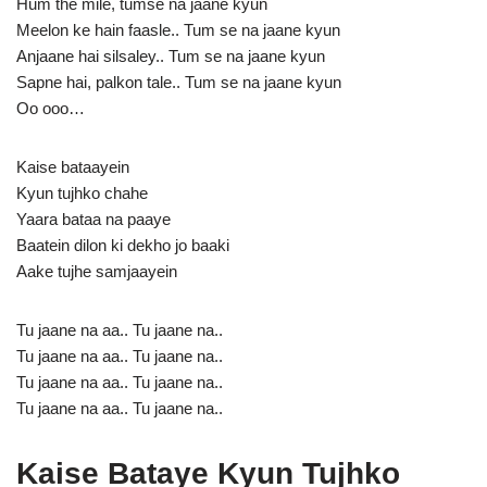
Hum the mile, tumse na jaane kyun
Meelon ke hain faasle.. Tum se na jaane kyun
Anjaane hai silsaley.. Tum se na jaane kyun
Sapne hai, palkon tale.. Tum se na jaane kyun
Oo ooo…
Kaise bataayein
Kyun tujhko chahe
Yaara bataa na paaye
Baatein dilon ki dekho jo baaki
Aake tujhe samjaayein
Tu jaane na aa.. Tu jaane na..
Tu jaane na aa.. Tu jaane na..
Tu jaane na aa.. Tu jaane na..
Tu jaane na aa.. Tu jaane na..
Kaise Bataye Kyun Tujhko