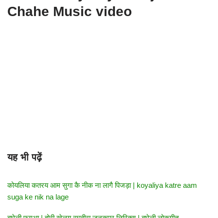
Chahe Music video
यह भी पढ़ें
कोयलिया कतरय आम सुगा कै नीक ना लागै पिजड़ा | koyaliya katre aam
suga ke nik na lage
बघेली फगुआ | होरी खेलय रघुवीरा जनकपुर लिरिक्स | बघेली लोकगीत