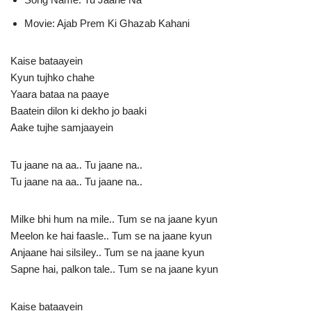
Movie: Ajab Prem Ki Ghazab Kahani
Kaise bataayein
Kyun tujhko chahe
Yaara bataa na paaye
Baatein dilon ki dekho jo baaki
Aake tujhe samjaayein
Tu jaane na aa.. Tu jaane na..
Tu jaane na aa.. Tu jaane na..
Milke bhi hum na mile.. Tum se na jaane kyun
Meelon ke hai faasle.. Tum se na jaane kyun
Anjaane hai silsiley.. Tum se na jaane kyun
Sapne hai, palkon tale.. Tum se na jaane kyun
Kaise bataayein