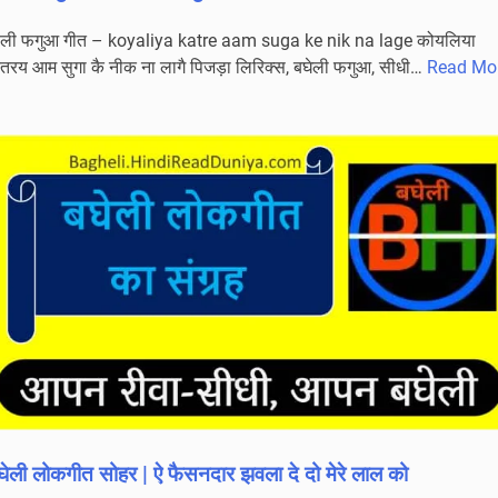
ोली फगुआ गीत – koyaliya katre aam suga ke nik na lage कोयलिया
तरय आम सुगा कै नीक ना लागै पिजड़ा लिरिक्स, बघेली फगुआ, सीधी…
Read Mo
कोयलिया
कतरय
आम
सुगा
कै
नीक
ना
लागै
पिजड़ा
koyaliya
katre
aam
suga
ke
घेली लोकगीत सोहर | ऐ फैसनदार झवला दे दो मेरे लाल को
nik