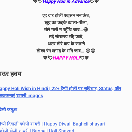
💖💘
Happy Holi in Advance
💘💖
एह दार होली अइसन मनाऊंब,
खुद का कइके काला-पीला,
तोरे गली म पहुँचि जाब…
😆
तई सोचतय रहि जाबे,
अउर तोरे बाप के सामने
तोका रंग लगाइ के भगि जाव… 😆😁
💖💘
HAPPY HOLI
💘💖
उर हवय
appy Holi Wish in Hindi | 22+ हैप्पी होली पर सुविचार, Status, और
ुभकामनाएं शायरी images
घेली फगुआ
हैप्पी दिवाली बघेली शायरी | Happy Diwali Bagheli shayari
बघेली होली शायरी | Bagheli Holi Shayari