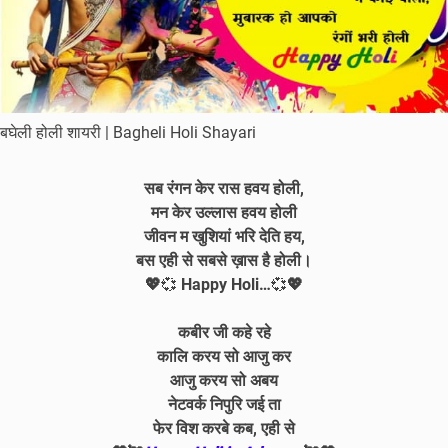
बघेली होली शायरी | Bagheli Holi Shayari
सब रंगन केर रास हवय होली,
मन केर उल्लास हवय होली
जीवन म खुशियां भरि देति हय,
बस एही से सबसे ख़ास है होली।
💖
💞
Happy Holi…
💞
💖
कबीर जी कहे रहे
कालि करय सो आजु कर
आजु करय सो अबय
नेटवर्क निपुरि जई ता
फेर विश करबे कब, एही से