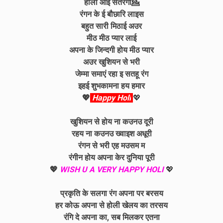
होली आई सतरंगी💁
रंगन के ई बौछारि लाइस
बहुत सारी मिठाई अउर
मीठ मीठ प्यार लाई
अपना के जिन्दगी होय मीठ प्यार
अउर खुशियन से भरी
जेम्मा समाएं रहा इ सतहू रंग
इहई शुभकामना हय हमार
💖
Happy Holi
💖
खुशियन से होय ना कउनउ दूरी
रहय ना
कउनउ
ख्वाइश अधूरी
रंगन से भरी एह मउसम म
रंगीन होय अपना केर दुनिया पूरी
💖
WISH U A VERY HAPPY HOLI
💖
प्रकृति के सलगा रंग अपना पर बरसय
हर कोऊ
अपना से होली खेलय का तरसय
रंगि दे अपना का, सब मिलकर एतना