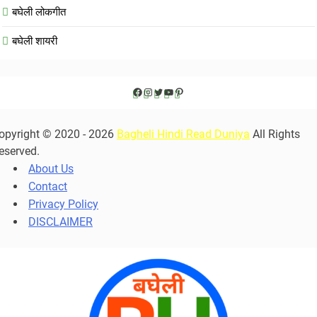
बघेली लोकगीत
बघेली शायरी
Facebook
Instagram
Twitter
YouTube
Pinterest
opyright © 2020 - 2026
Bagheli Hindi Read Duniya
All Rights
eserved.
About Us
Contact
Privacy Policy
DISCLAIMER