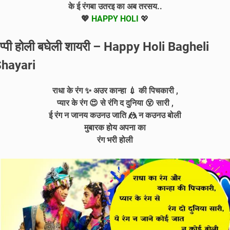
के ई रंगबा उतरइ का अब तरसय..
💖
HAPPY HOLI
💖
ैप्पी होली बघेली शायरी – Happy Holi Bagheli
hayari
राधा के रंग ✨ अउर कान्हा 💉 की पिचकारी ,
प्यार के रंग 😍 से रंगि द दुनिया 😵 सारी ,
ई रंग न जानय कउनउ जाति 🤼 न कउनउ बोली
मुबारक होय अपना का
रंग भरी होली