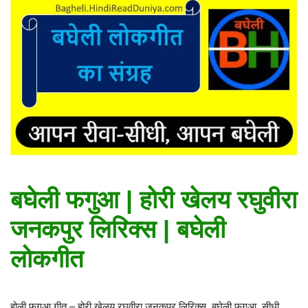
बघेली फगुआ | होरी खेलय रघुवीरा
जनकपुर लिरिक्स | बघेली
लोकगीत
होली फगुआ गीत – होरी खेलय रघुवीरा जनकपुर लिरिक्स, बघेली फगुआ, सीधी